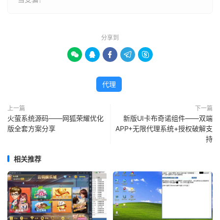
分享到





代理
上一篇
下一篇
火萤系统源码——网狐荣耀优化
新版UI卡布奇诺组件——双端
版全套方案分享
APP+无限代理系统+授权破解支
持
相关推荐