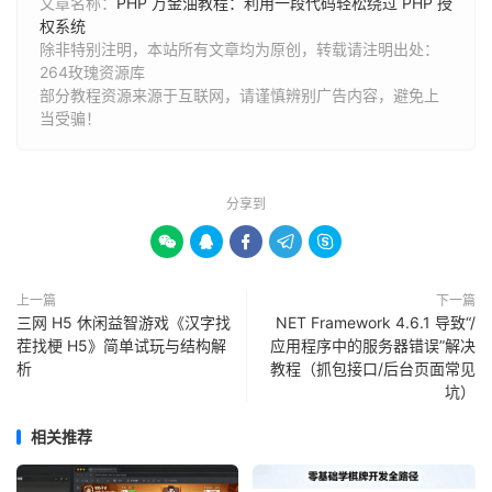
文章名称：
PHP 万金油教程：利用一段代码轻松绕过 PHP 授
权系统
除非特别注明，本站所有文章均为原创，转载请注明出处：
264玫瑰资源库
部分教程资源来源于互联网，请谨慎辨别广告内容，避免上
当受骗！
分享到





上一篇
下一篇
三网 H5 休闲益智游戏《汉字找
NET Framework 4.6.1 导致“/
茬找梗 H5》简单试玩与结构解
应用程序中的服务器错误”解决
析
教程（抓包接口/后台页面常见
坑）
相关推荐