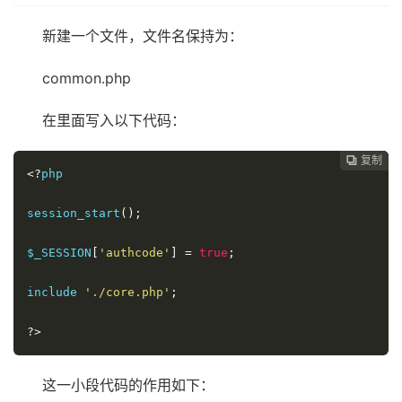
新建一个文件，文件名保持为：
common.php
在里面写入以下代码：
复制
复制
复制



<?
php

session_start
();
$_SESSION
[
'authcode'
]
=
true
;
include 
'./core.php'
;
?>
这一小段代码的作用如下：